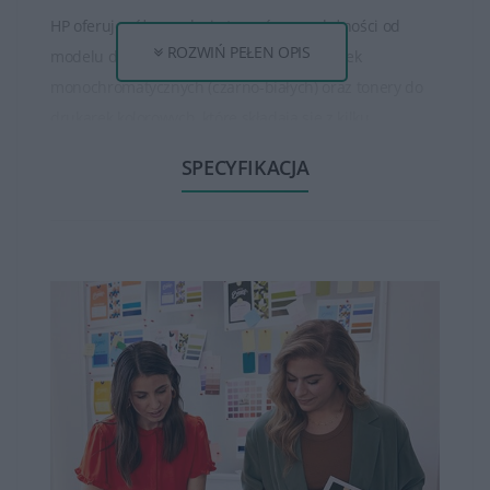
HP oferuje różne rodzaje tonerów, w zależności od
ROZWIŃ PEŁEN OPIS
modelu drukarki. Istnieją tonery do drukarek
monochromatycznych (czarno-białych) oraz tonery do
drukarek kolorowych, które składają się z kilku
oddzielnych kolorów (czarny, cyjan, magenta, żółty).
SPECYFIKACJA
Tonery HP są dostępne w różnych pojemnościach, od
standardowych do wysokowydajnych. Wysokowydajne
tonery mogą wydrukować większą ilość stron niż
standardowe, co jest korzystne dla osób, które drukują
dużo dokumentów.
Tonery HP zapewniają wysoką jakość wydruku, oferując
ostre, wyraźne teksty oraz wysokiej jakości obrazy czy
grafiki. Są one opracowane w taki sposób, aby zapewnić
spójność i trwałość wydruków.