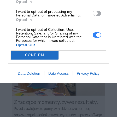
Opted In
I want to opt-out of processing my
Personal Data for Targeted Advertising.
Opted In
I want to opt-out of Collection, Use,
Retention, Sale, and/or Sharing of my
Personal Data that Is Unrelated with the
Purposes for which it was collected.
Opted Out
CONFIRM
Data Deletion
Data Access
Privacy Policy
Znaczące momenty, żywe rezultaty.
Przedstawiaj swoje pomysły na biznes za pomocą
najwyższej jakości kolorowych wydruków – spraw, że Twoja