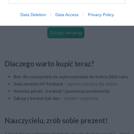
chwili!
Data Deletion
Data Access
Privacy Policy
Zobacz intrukcję
Dlaczego warto kupić teraz?
Bon dla nauczyciela do wykorzystania do końca 2025 roku
Dwa modele HP ProBook
– wybierz idealny dla siebie
Wysoka jakość, trwałość i gwarancja producenta
Zakup z bonem lub bez
– szybko i wygodnie
Nauczycielu, zrób sobie prezent!
Zasłużyłeś na odrobinę komfortu za cały trud nauczania – teraz