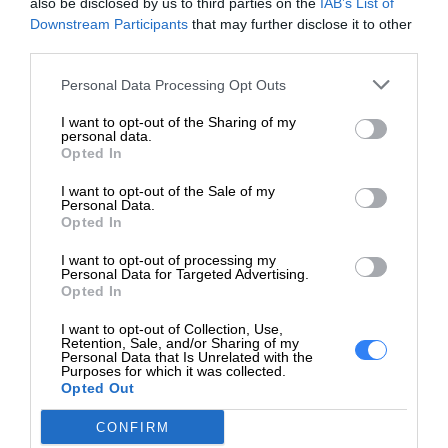
Windows 11 Home + 2 lata gwarancji
producenta
also be disclosed by us to third parties on the
IAB’s List of
Downstream Participants
that may further disclose it to other
third parties.
Masz bon dla nauczyciela? Zrealizuj go
Personal Data Processing Opt Outs
już dziś!
I want to opt-out of the Sharing of my
personal data.
Nie zwlekaj – swój bon możesz wykorzystać
TYLKO do końca
Opted In
2025 roku!
Modele w korzystnych cenach znikają szybko –
I want to opt-out of the Sale of my
szczególnie te, które idealnie wpisują się w potrzeby nauczycieli,
Personal Data.
jak
HP ProBook 450 G10 i HP ProBook 460 G11.
Opted In
I want to opt-out of processing my
Personal Data for Targeted Advertising.
Zobacz prostą instrukcję zakupu z
Opted In
bonem dla nauczyciela – krok po
I want to opt-out of Collection, Use,
kroku!
Retention, Sale, and/or Sharing of my
Personal Data that Is Unrelated with the
Purposes for which it was collected.
To naprawdę proste! Skorzystaj z naszej instrukcji i kup laptop
Opted Out
w wybrany sposób – online, wygodnie, bez zbędnych
CONFIRM
formalności. W razie potrzeby, nasz zespół pomoże Ci w każdej