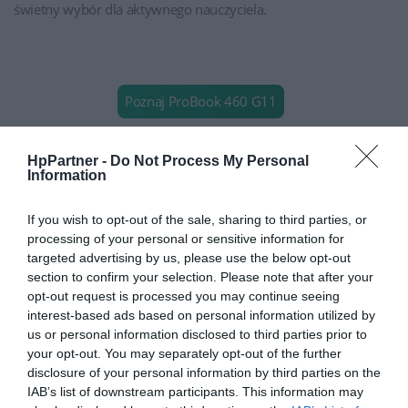
świetny wybór dla aktywnego nauczyciela.
Poznaj ProBook 460 G11
HpPartner -
Do Not Process My Personal
Information
Co wyróżnia HP ProBook 460 G11?
If you wish to opt-out of the sale, sharing to third parties, or
16” ekran WUXGA (1920x1200)
– większy komfort pracy
processing of your personal or sensitive information for
dzięki proporcjom 16:10
targeted advertising by us, please use the below opt-out
section to confirm your selection. Please note that after your
Procesor
Intel® Core™
Ultra 5 125U
– świetna wydajność
opt-out request is processed you may continue seeing
przy energooszczędności
interest-based ads based on personal information utilized by
16 GB RAM i 512 GB SSD
– błyskawiczny start systemu i
us or personal information disclosed to third parties prior to
płynna praca
your opt-out. You may separately opt-out of the further
Czytnik linii papilarnych
– zabezpieczenie danych na
disclosure of your personal information by third parties on the
poziomie biznesowym
IAB’s list of downstream participants. This information may