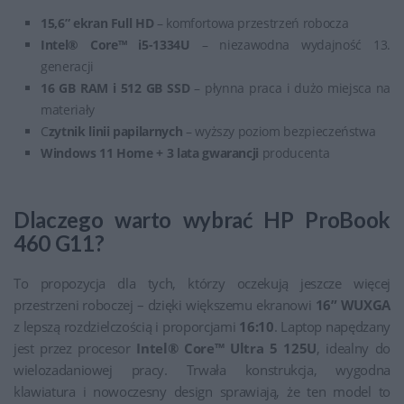
15,6” ekran Full HD
– komfortowa przestrzeń robocza
Intel® Core™ i5-1334U
– niezawodna wydajność 13.
generacji
16 GB RAM i 512 GB SSD
– płynna praca i dużo miejsca na
materiały
C
zytnik linii papilarnych
– wyższy poziom bezpieczeństwa
Windows 11 Home + 3 lata gwarancji
producenta
Dlaczego warto wybrać HP ProBook
460 G11?
To propozycja dla tych, którzy oczekują jeszcze więcej
przestrzeni roboczej – dzięki większemu ekranowi
16” WUXGA
z lepszą rozdzielczością i proporcjami
16:10
. Laptop napędzany
jest przez procesor
Intel® Core™
Ultra 5 125U
, idealny do
wielozadaniowej pracy. Trwała konstrukcja, wygodna
klawiatura i nowoczesny design sprawiają, że ten model to