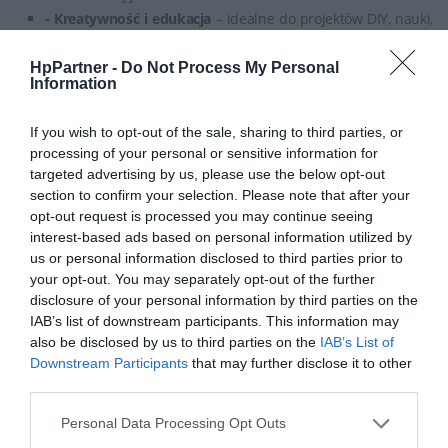
- Kreatywność i edukacja
– idealne do projektów DIY, nauki,
prac domowych i zabawy
- Technologia i styl
– nowoczesny design i intuicyjna obsługa
HpPartner -
Do Not Process My Personal
Information
przez aplikację HP Smart
- Mobilność i wygoda
– drukowanie z telefonu, szybkie
If you wish to opt-out of the sale, sharing to third parties, or
połączenie przez Wi-Fi
processing of your personal or sensitive information for
- Organizacja i rozwój
– świetne narzędzie do nauki,
targeted advertising by us, please use the below opt-out
porządkowania i twórczych działań
section to confirm your selection. Please note that after your
opt-out request is processed you may continue seeing
interest-based ads based on personal information utilized by
Jak skorzystać z promocji?
us or personal information disclosed to third parties prior to
your opt-out. You may separately opt-out of the further
disclosure of your personal information by third parties on the
Zamów jedno z urządzeń objętych promocją na stronie
IAB’s list of downstream participants. This information may
hppartner.pl
also be disclosed by us to third parties on the
IAB’s List of
Zrób to między 26 maja a 1 czerwca 2025 r.
Downstream Participants
that may further disclose it to other
My dołożymy do paczki drobny upominek z okazji Dnia
third parties.
Dziecka – GRATIS!
Personal Data Processing Opt Outs