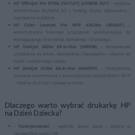
HP OfficeJet Pro 9720e [OUTLET] (53N95B_OUT)
– wydajna
atramentowa drukarka A3 z funkcją druku, skanowania i
kopiowania w kolorze.
HP Color LaserJet Pro MFP 4302dw (4RA83F)
–
wszechstronne kolorowe urządzenie wielofunkcyjne do
wymagającego środowiska domowego i biurowego.
HP DeskJet 2820e All-in-One (588K9B)
– kompaktowe
urządzenie do druku, skanowania i kopiowania – idealne do
nauki i codziennego użytku.
HP DeskJet 4120e All-in-One (6GW99F)
– funkcjonalna
drukarka atramentowa z automatycznym podajnikiem i Wi-Fi
– idealna do pracy i zabawy w domu.
Dlaczego warto wybrać drukarkę HP
na Dzień Dziecka?
- Funkcjonalność
– wydruki, skany, kopie i zdjęcia w
niezawodnej jakości HP