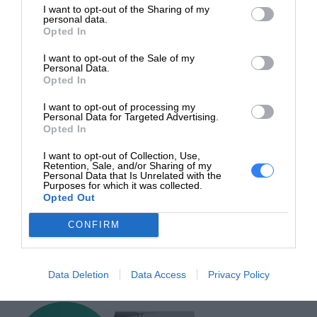
I want to opt-out of the Sharing of my
Dlaczego warto?
personal data.
Opted In
Bo nowoczesna technologia HP rozwija i inspiruje
I want to opt-out of the Sale of my
Bo prezent, który uczy i bawi, zostaje na dłużej
Personal Data.
Opted In
Bo to doskonała okazja, by sprawić radość bliskim lub… sobie
Bo przyjemność z nauki i tworzenia zaczyna się od dobrego
I want to opt-out of processing my
Personal Data for Targeted Advertising.
sprzętu!
Opted In
I want to opt-out of Collection, Use,
Retention, Sale, and/or Sharing of my
Personal Data that Is Unrelated with the
Purposes for which it was collected.
Promocja trwa od 26.05.25 r. do 01.06.25 r. lub do
Opted Out
wyczerpania zapasów.
CONFIRM
Nie zwlekaj – zamów już dziś i spraw prezent z okazji Dnia
Dziecka!
Galeria
Data Deletion
Data Access
Privacy Policy